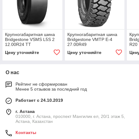
Крупногабаритная шина
Крупногабаритная шина
Круп
Bridgestone VSMS L5S 2
Bridgestone VMTP E-4
Brid
12.00R24 TT
27.00R49
R20 
Цену уточняйте
Цену уточняйте
Цен
О нас
Рейтинг не сформирован
Менее 5 отзывов за последний год
Работает с 24.10.2019
г. Астана
010000, г. Астана, проспект Мангилик ел, 20/1 этаж 5,
Астана, Казахстан
Контакты