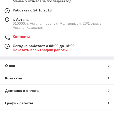
Менее 5 отзывов за последний год
Купить крупногабаритную шину Bridgestone R49 в Астане
можно в нашем магазине. Цена на грузовые шины
Работает с 24.10.2019
Bridgestone зависит от их характеристик, Вы можете
обратиться к нам за консультацией и по вашему запросу мы
г. Астана
подберем для вас шины оптимально подходящие для ваших
010000, г. Астана, проспект Мангилик ел, 20/1 этаж 5,
условий эксплуатации.
Астана, Казахстан
Контакты
Сегодня работает с 08:00 до 18:00
Показать весь график работы
О нас
Контакты
Доставка и оплата
График работы