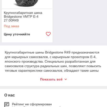
Крупногабаритная шина
Bridgestone VMTP E-4
27.00R49
Под заказ
Цену уточняйте
Крупногабаритные шины Bridgestone R49 предназначаются
для карьерных самосвалов, с карьерным проектором Е-4,
японского производства. Специально разработанная для
самосвалов структура радиальных шин, позволяют повысить
тяговые характеристики самосвалов, обладают такие шины
также высокой прочностью и дополнительной защитой
Показать всё
боковых поверхностей покрышки. Глубокий протектор Е-4
позволяет добиться хорошей управляемости спецтехники в
самых тяжелых условиях ее использования.
Крупногабаритные шины Bridgestone R49 пригодны для
О нас
различных грунтов, как неустойчивых, так и на дорогах с
хорошим дорожным полотном.
Рейтинг не сформирован