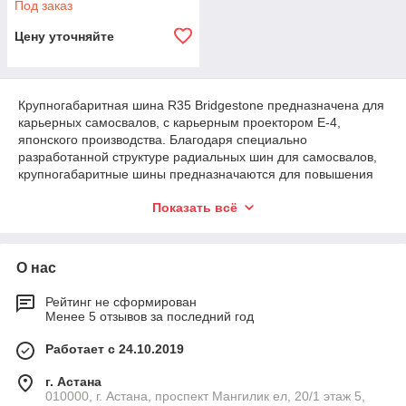
Под заказ
Цену уточняйте
Крупногабаритная шина R35 Bridgestone предназначена для
карьерных самосвалов, с карьерным проектором Е-4,
японского производства. Благодаря специально
разработанной структуре радиальных шин для самосвалов,
крупногабаритные шины предназначаются для повышения
тяговых характеристик самосвалов, обладают высокой
Показать всё
прочностью и дополнительной защитой боковой поверхности
покрышки.
Купить крупногабаритную шину Bridgestone R35 в Астане
О нас
можно в нашем магазине. Цена на грузовые шины
Bridgestone зависит от их характеристик, Вы можете
обратиться к нам за консультацией и по вашему запросу мы
Рейтинг не сформирован
Менее 5 отзывов за последний год
подберем для вас шины оптимально подходящие для ваших
условий эксплуатации.
Работает с 24.10.2019
г. Астана
010000, г. Астана, проспект Мангилик ел, 20/1 этаж 5,