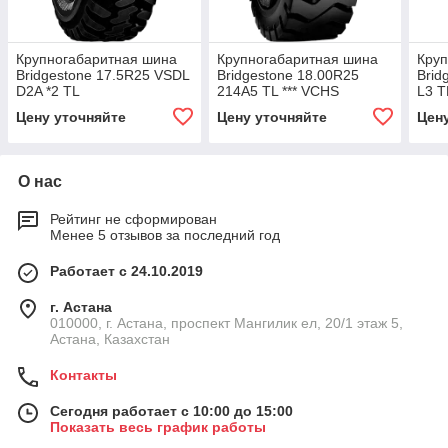
Крупногабаритная шина
Крупногабаритная шина
Круп
Bridgestone 17.5R25 VSDL
Bridgestone 18.00R25
Brid
D2A *2 TL
214A5 TL *** VCHS
L3 T
Цену уточняйте
Цену уточняйте
Цен
О нас
Рейтинг не сформирован
Менее 5 отзывов за последний год
Работает с 24.10.2019
г. Астана
010000, г. Астана, проспект Мангилик ел, 20/1 этаж 5,
Астана, Казахстан
Контакты
Сегодня работает с 10:00 до 15:00
Показать весь график работы