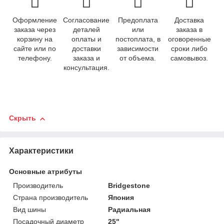
Оформление
Согласование
Предоплата
Доставка
заказа через
деталей
или
заказа в
корзину на
оплаты и
постоплата, в
оговоренные
сайте или по
доставки
зависимости
сроки либо
телефону.
заказа и
от объема.
самовывоз.
консультация.
Скрыть
Характеристики
Основные атрибуты
Производитель
Bridgestone
Страна производитель
Япония
Вид шины
Радиальная
Посадочный диаметр
25"