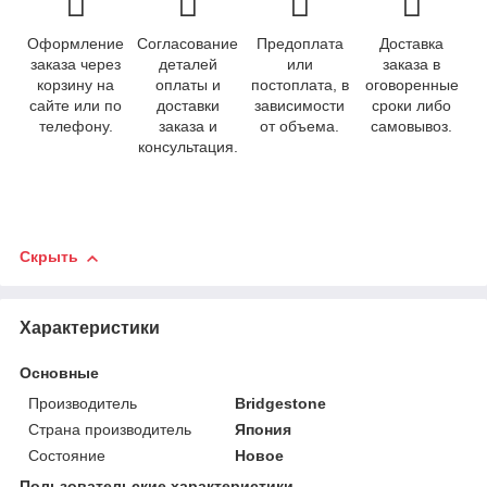
Оформление
Согласование
Предоплата
Доставка
заказа через
деталей
или
заказа в
корзину на
оплаты и
постоплата, в
оговоренные
сайте или по
доставки
зависимости
сроки либо
телефону.
заказа и
от объема.
самовывоз.
консультация.
Скрыть
Характеристики
Основные
Производитель
Bridgestone
Страна производитель
Япония
Состояние
Новое
Пользовательские характеристики