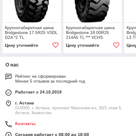
Крупногабаритная шина
Крупногабаритная шина
Круп
Bridgestone 17.5R25 VSDL
Bridgestone 18.00R25
Brid
D2A *2 TL
214A5 TL *** VCHS
L3 T
Цену уточняйте
Цену уточняйте
Цен
О нас
Рейтинг не сформирован
Менее 5 отзывов за последний год
Работает с 24.10.2019
г. Астана
010000, г. Астана, проспект Мангилик ел, 20/1 этаж 5,
Астана, Казахстан
Контакты
Сегодня работает с 08:00 до 18:00